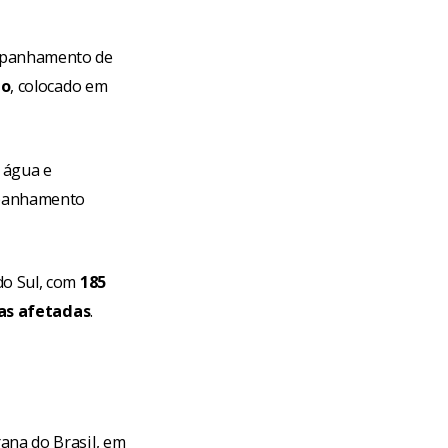
mpanhamento de
do
, colocado em
 água e
mpanhamento
do Sul, com
185
as afetadas
.
ana do Brasil, em