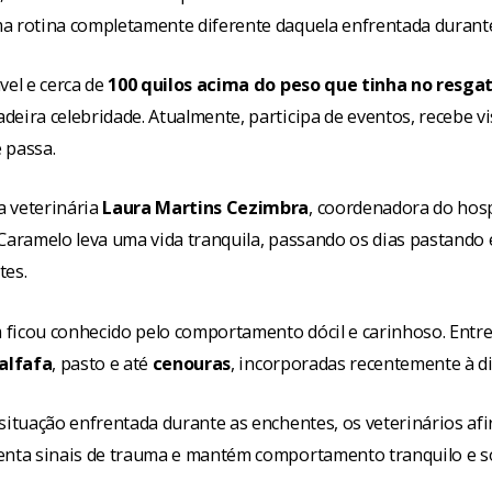
a rotina completamente diferente daquela enfrentada durante
vel e cerca de
100 quilos acima do peso que tinha no resga
eira celebridade. Atualmente, participa de eventos, recebe v
 passa.
 veterinária
Laura Martins Cezimbra
, coordenadora do hosp
 Caramelo leva uma vida tranquila, passando os dias pastando
tes.
ficou conhecido pelo comportamento dócil e carinhoso. Entre
alfafa
, pasto e até
cenouras
, incorporadas recentemente à di
 situação enfrentada durante as enchentes, os veterinários a
enta sinais de trauma e mantém comportamento tranquilo e so