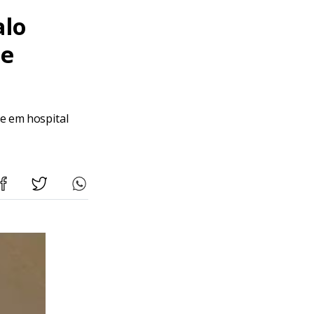
alo
 e
ve em hospital