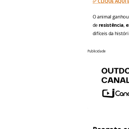
✅ CLIQUE AQUI
O animal ganhou 
de
resistência
,
e
difíceis da histór
Publicidade