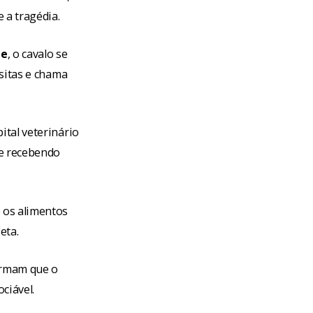
 a tragédia.
te
, o cavalo se
isitas e chama
ital veterinário
 e recebendo
 os alimentos
eta.
firmam que o
ciável.