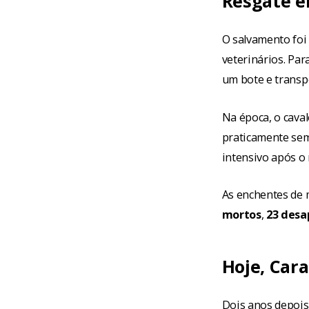
Resgate e
O salvamento foi
veterinários. Par
um bote e transp
Na época, o cava
praticamente sem
intensivo após o 
As enchentes de 
mortos
,
23 desa
Hoje, Car
Dois anos depois