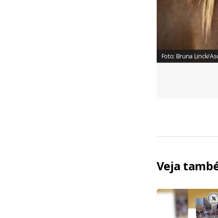
Foto: Bruna Linck/A
Veja tamb