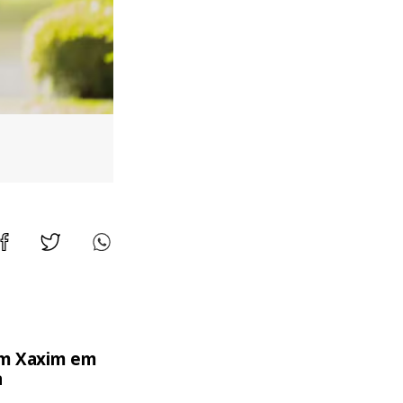
Foto: Bruna Linck/Ascom Ulbra
em Xaxim em
a