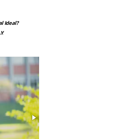
l Ideal?
.v