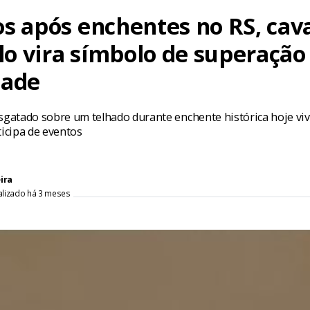
os após enchentes no RS, cav
o vira símbolo de superação
dade
esgatado sobre um telhado durante enchente histórica hoje vi
ticipa de eventos
ira
alizado há 3 meses