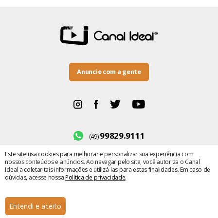
Anuncie com a gente
99829.9111
(49)
Este site usa cookies para melhorar e personalizar sua experiência com
BR-282, número 500
nossos conteúdos e anúncios. Ao navegar pelo site, você autoriza o Canal
Bairro Maria Winckler
Ideal a coletar tais informações e utilizá-las para estas finalidades. Em caso de
dúvidas, acesse nossa
Política de privacidade
.
× Fechar
© Copyright 2022 Canal Ideal |
Política de privacidade
|
Termos de uso
| Dev by
Entendi e aceito
2op Digital