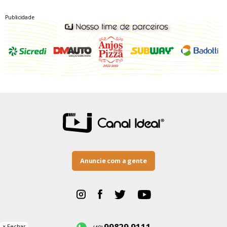
Publicidade
Anuncie com a gente
99829.9111
× Fechar