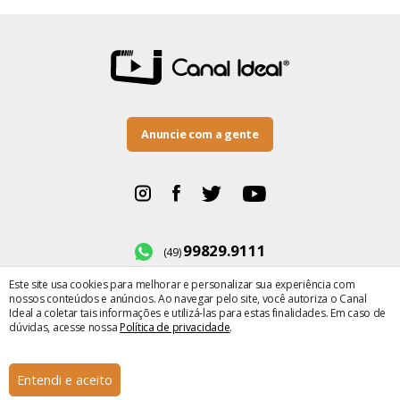
Anuncie com a gente
99829.9111
(49)
Este site usa cookies para melhorar e personalizar sua experiência com
BR-282, número 500
nossos conteúdos e anúncios. Ao navegar pelo site, você autoriza o Canal
Bairro Maria Winckler
Ideal a coletar tais informações e utilizá-las para estas finalidades. Em caso de
dúvidas, acesse nossa
Política de privacidade
.
× Fechar
© Copyright 2022 Canal Ideal |
Política de privacidade
|
Termos de uso
| Dev by
Entendi e aceito
2op Digital