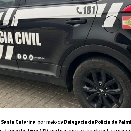
de Santa Catarina
, por meio da
Delegacia de Polícia de Palm
de da
quarta-feira (01)
, um homem investigado pelos crimes 