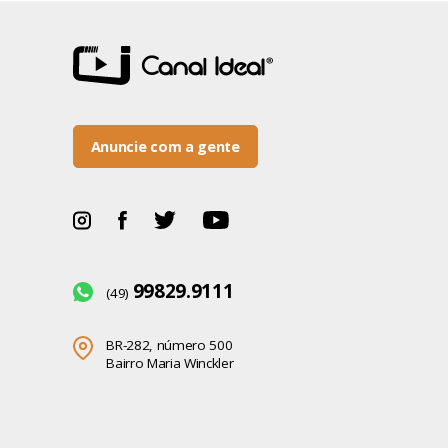
Anuncie com a gente
99829.9111
(49)
BR-282, número 500
Bairro Maria Winckler