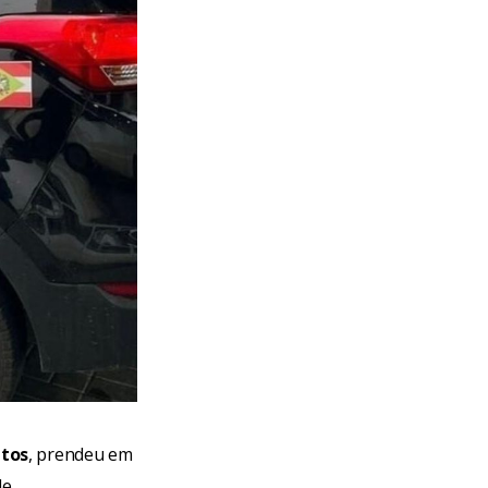
itos
, prendeu em
de