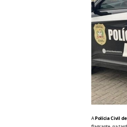
A
Polícia Civil 
flagrante, na tar