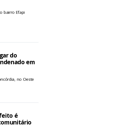
o bairro Efapi
gar do
condenado em
ncórdia, no Oeste
feito é
comunitário