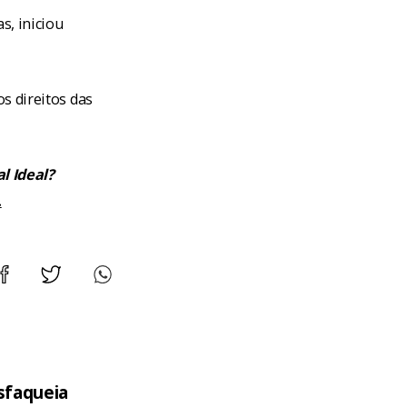
s, iniciou
s direitos das
l Ideal?
.
sfaqueia