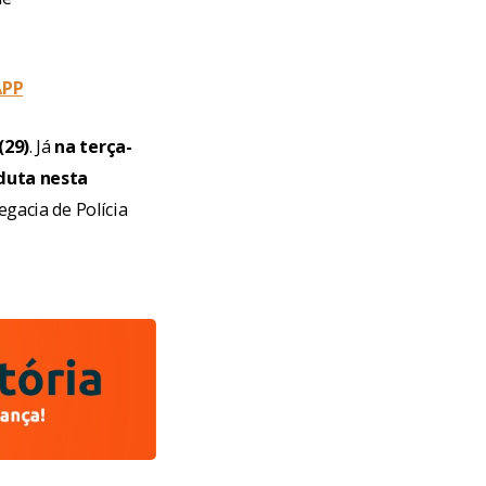
APP
(29)
. Já
na terça-
nduta nesta
egacia de Polícia