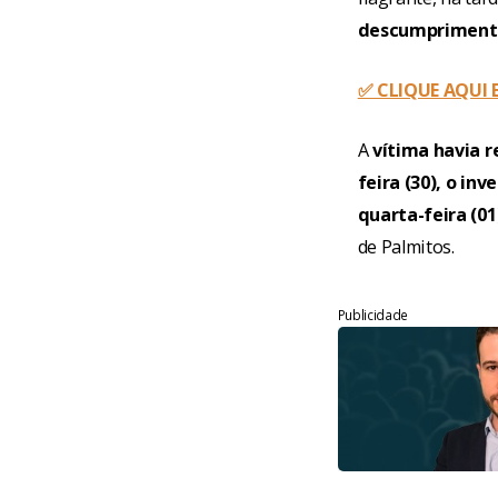
descumprimento
✅ CLIQUE AQUI
A
vítima havia r
feira (30), o i
quarta-feira (01
de Palmitos.
Publicidade