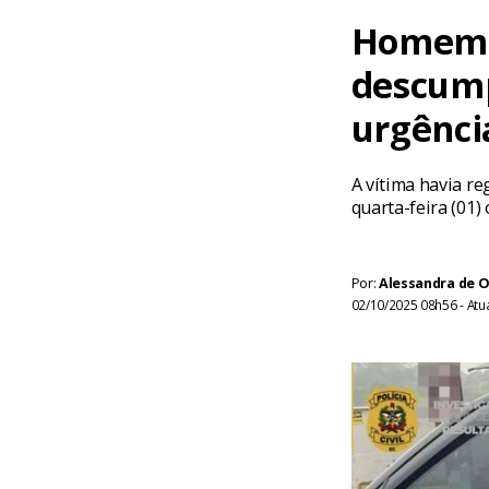
Homem é
descump
urgênci
A vítima havia re
quarta-feira (01
Por:
Alessandra de O
02/10/2025 08h56 - Atu