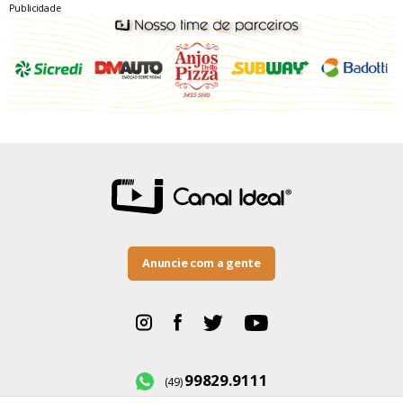
Publicidade
Anuncie com a gente
99829.9111
(49)