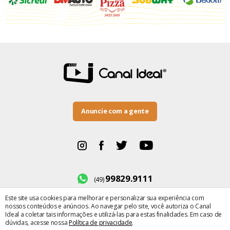
Anuncie com a gente
99829.9111
(49)
Este site usa cookies para melhorar e personalizar sua experiência com
BR-282, número 500
nossos conteúdos e anúncios. Ao navegar pelo site, você autoriza o Canal
Bairro Maria Winckler
Ideal a coletar tais informações e utilizá-las para estas finalidades. Em caso de
dúvidas, acesse nossa
Política de privacidade
.
× Fechar