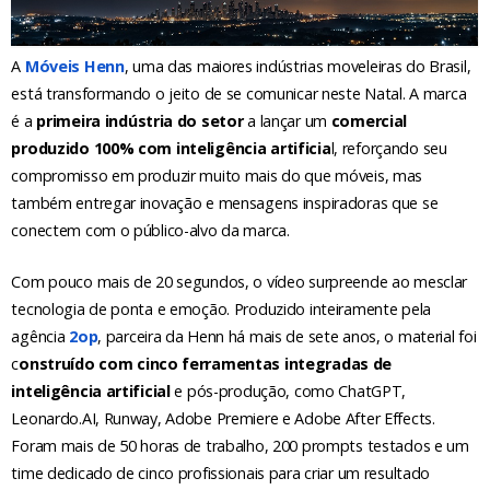
A
Móveis Henn
, uma das maiores indústrias moveleiras do Brasil,
está transformando o jeito de se comunicar neste Natal. A marca
é a
primeira indústria do setor
a lançar um
comercial
produzido 100% com inteligência artificia
l, reforçando seu
compromisso em produzir muito mais do que móveis, mas
também entregar inovação e mensagens inspiradoras que se
conectem com o público-alvo da marca.
Com pouco mais de 20 segundos, o vídeo surpreende ao mesclar
tecnologia de ponta e emoção. Produzido inteiramente pela
agência
2op
, parceira da Henn há mais de sete anos, o material foi
c
onstruído com cinco ferramentas integradas de
inteligência artificial
e pós-produção, como ChatGPT,
Leonardo.AI, Runway, Adobe Premiere e Adobe After Effects.
Foram mais de 50 horas de trabalho, 200 prompts testados e um
time dedicado de cinco profissionais para criar um resultado