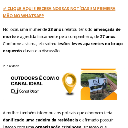
✅ CLIQUE AQUI E RECEBA NOSSAS NOTÍCIAS EM PRIMEIRA
MÃO NO WHATSAPP
No local, uma mulher de
33 anos
relatou ter sido
ameaçada de
morte
e agredida fisicamente pelo companheiro, de
27 anos
.
Conforme a vítima, ela sofreu
lesões leves aparentes no braço
esquerdo
durante a discussão.
Publicidade
A mulher também informou aos policiais que o homem teria
danificado uma cadeira da residência
e afirmado possuir
ligação com uma
organização criminosa
, situação que