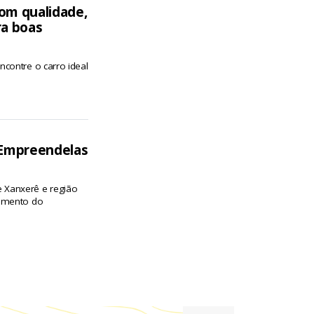
om qualidade,
ra boas
contre o carro ideal
 Empreendelas
 Xanxerê e região
cimento do