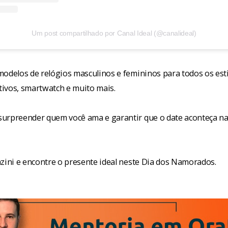
Um post compartilhado por Canal Ideal (@canalideal)
odelos de relógios masculinos e femininos para todos os estil
ivos, smartwatch e muito mais.
urpreender quem você ama e garantir que o date aconteça na
azini e encontre o presente ideal neste Dia dos Namorados.