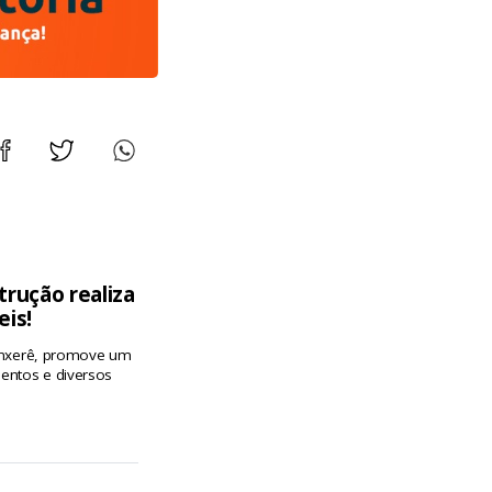
trução realiza
eis!
 Xanxerê, promove um
entos e diversos