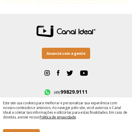
Anuncie com a gente
99829.9111
(49)
Este site usa cookies para melhorar e personalizar sua experiência com
BR-282, número 500
nossos conteúdos e anúncios. Ao navegar pelo site, você autoriza o Canal
Bairro Maria Winckler
Ideal a coletar tais informações e utilizá-las para estas finalidades. Em caso de
dúvidas, acesse nossa
Política de privacidade
.
× Fechar