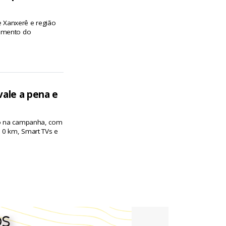
 Xanxerê e região
cimento do
vale a pena e
ão na campanha, com
s 0 km, Smart TVs e