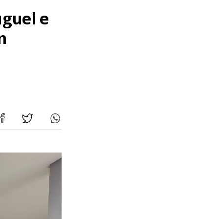
uguel e
m