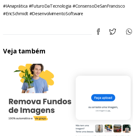
#IAnaprática #FuturoDaTecnologia #ConsensoDeSanFrancisco
#EricSchmidt #DesenvolvimentoSoftware
Veja também