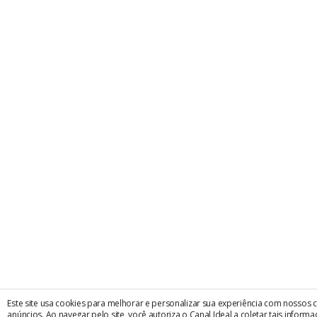
Este site usa cookies para melhorar e personalizar sua experiência com nossos
anúncios. Ao navegar pelo site, você autoriza o Canal Ideal a coletar tais informaç
× Fechar