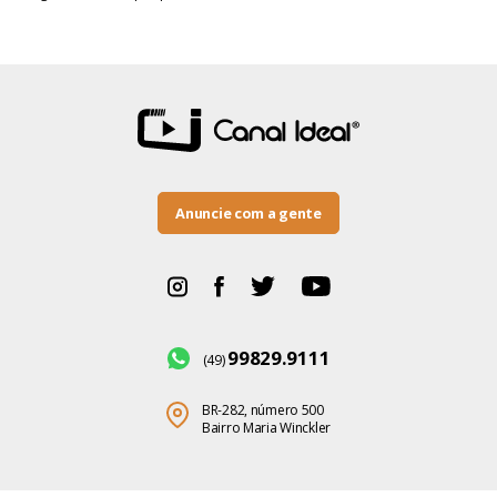
Anuncie com a gente
99829.9111
(49)
BR-282, número 500
Bairro Maria Winckler