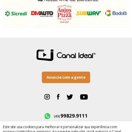
Anuncie com a gente
99829.9111
(49)
Este site usa cookies para melhorar e personalizar sua experiência com
BR-282, número 500
nossos conteúdos e anúncios. Ao navegar pelo site, você autoriza o Canal