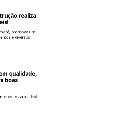
trução realiza
eis!
 Xanxerê, promove um
entos e diversos
om qualidade,
ra boas
contre o carro ideal