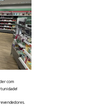
nder com
rtunidade!
 revendedores.