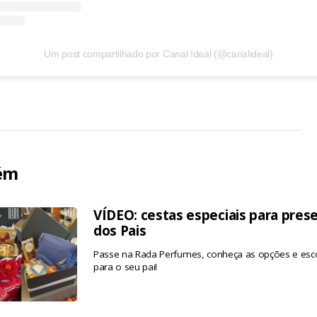
Um post compartilhado por Canal Ideal (@canalideal)
ém
VÍDEO: cestas especiais para pres
dos Pais
Passe na Rada Perfumes, conheça as opções e esco
para o seu pai!