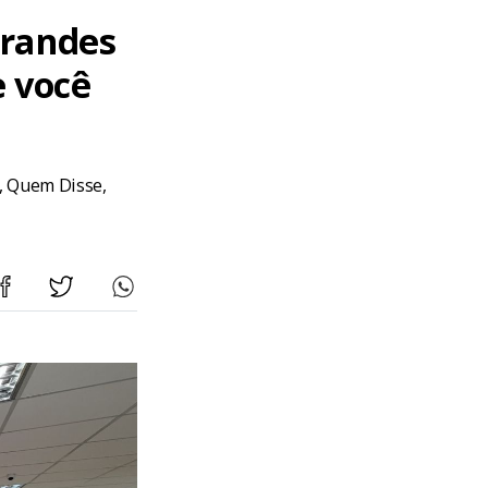
grandes
e você
, Quem Disse,