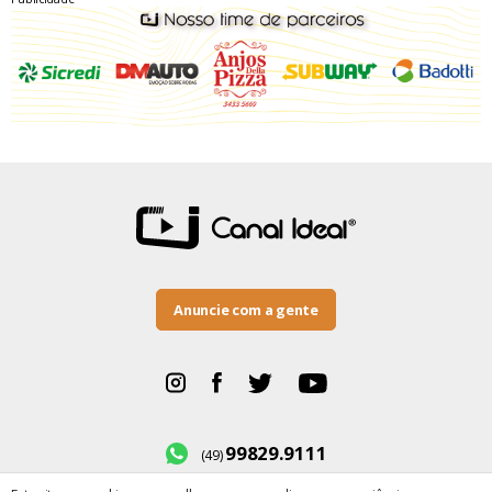
Anuncie com a gente
99829.9111
(49)