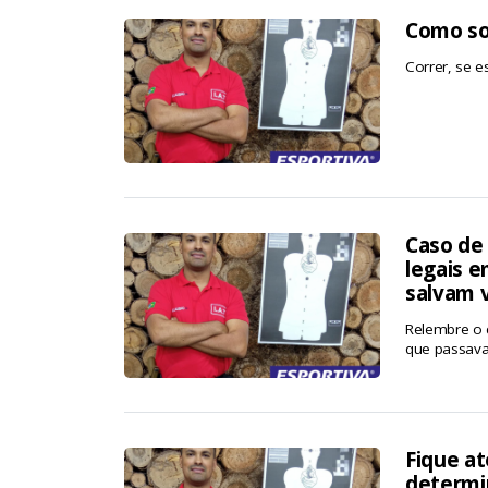
Como so
Correr, se e
Caso de
legais 
salvam 
Relembre o 
que passava 
Fique a
determi