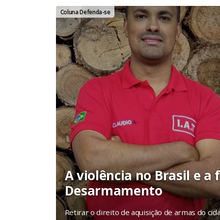
Defenda-se - por Claudio Junio
Coluna Defenda-se
A violência no Brasil e a
Desarmamento
Retirar o direito de aquisição de armas do 