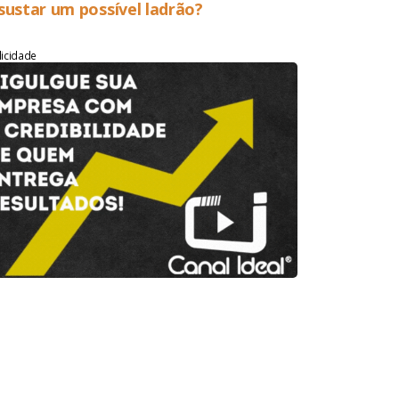
sustar um possível ladrão?
licidade