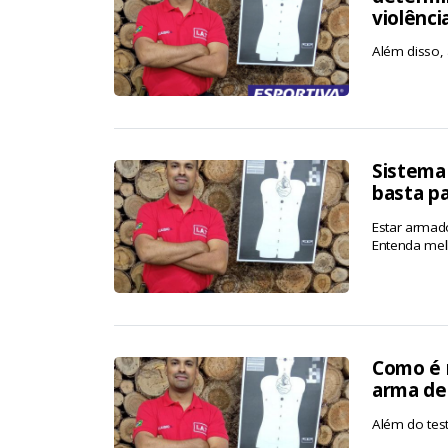
violênci
Além disso, 
Sistema
basta p
Estar armad
Entenda mel
Como é r
arma de
Além do test