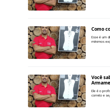
Como co
Esse é um di
mínimos exig
Você sab
Armamen
Ele é o prof
correto e s