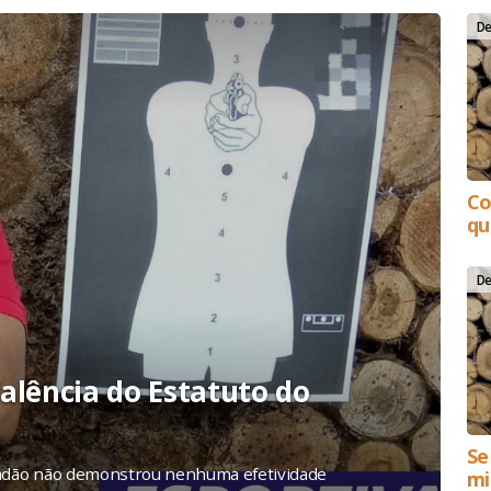
r Rodrigues dos Santos - Canal 
De
Co
qu
De
 falência do Estatuto do
Se
cidadão não demonstrou nenhuma efetividade
mi